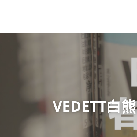
VEDETT白