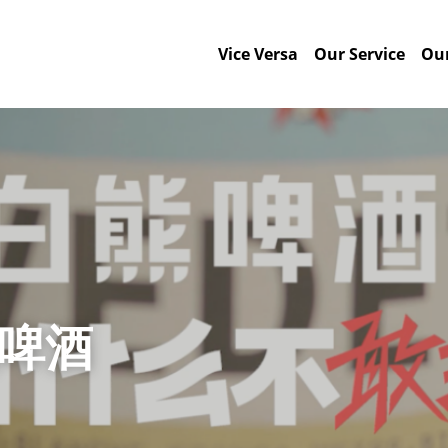
Vice Versa
Our Service
Our
熊啤酒