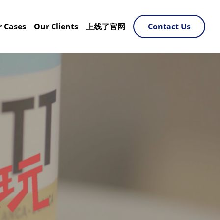
 Cases
Our Clients
上线了官网
Contact Us